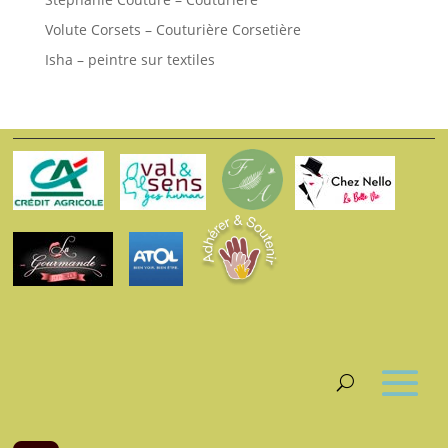
Volute Corsets – Couturière Corsetière
Isha – peintre sur textiles