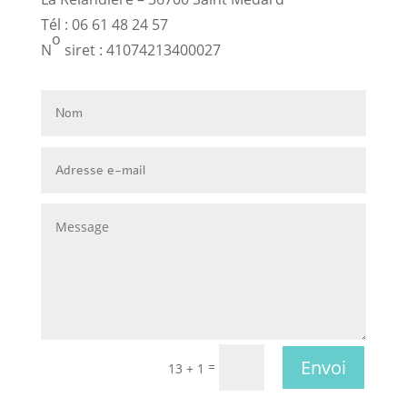
Tél : 06 61 48 24 57
o
N
siret : 41074213400027
Envoi
=
13 + 1