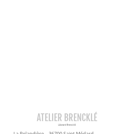
ATELIER BRENCKLÉ
Léonard Brencklé
La Relandière – 36700 Saint Médard