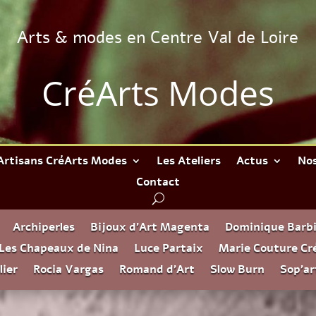
Arts & modes en Centre Val de Loire
CréArts Modes
Artisans CréArts Modes
Les Ateliers
Actus
Nos
Contact
Archiperles
Bijoux d’Art Magenta
Dominique Barbi
Les Chapeaux de Nina
Luce Partaix
Marie Couture Cr
lier
Rocia Vargas
Romand d’Art
Slow Burn
Sop’ar