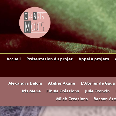
Accueil
Présentation du projet
Appel à projets
Alexandra Delom
Atelier Akane
L’Atelier de Gaya
Iris Merle
Fibula Créations
Julie Troncin
Milah Créations
Racoon Ate