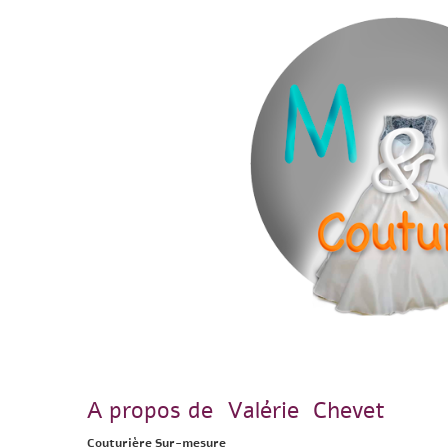
A propos de Valérie Chevet
Couturière Sur-mesure