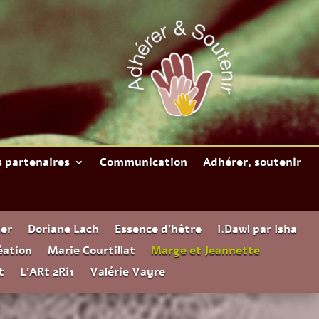
 partenaires
Communication
Adhérer, soutenir
er
Doriane Lach
Essence d’hêtre
I.Dawl par Isha
éation
Marie Courtillat
Marge et Jeannette
t
L’ARt 2Ri1
Valérie Vayre