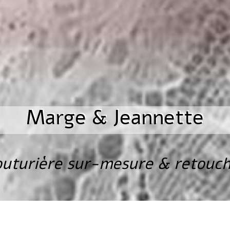
Marge & Jeannette
uturière sur-mesure & retouc