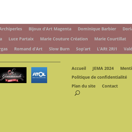
Archiperles
Bijoux d’Art Magenta
Dominique Barbier
Dori
a
Luce Partaix
Marie Couture Création
Marie Courtillat
rgas
Romand d’Art
Slow Burn
Sop’art
L’ARt 2Ri1
Valé
Accueil
JEMA 2024
Menti
Politique de confidentialité
Plan du site
Contact