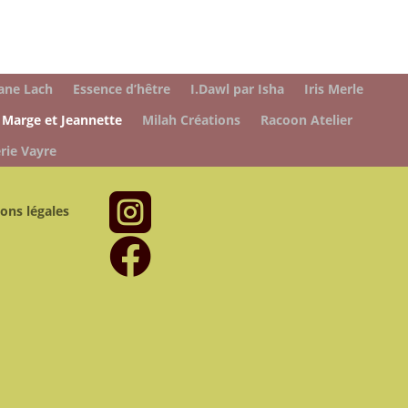
ane Lach
Essence d’hêtre
I.Dawl par Isha
Iris Merle
Marge et Jeannette
Milah Créations
Racoon Atelier
rie Vayre

ons légales
