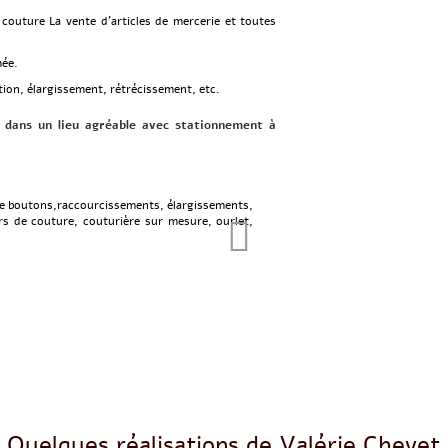
 couture La vente d’articles de mercerie et toutes
mée.
tion, élargissement, rétrécissement, etc.
é dans un lieu agréable avec stationnement à
e boutons,r
accourcissements,
élargissements,
rs de couture,
couturière sur mesure,
ourlet,
Quelques réalisations de Valérie Chevet