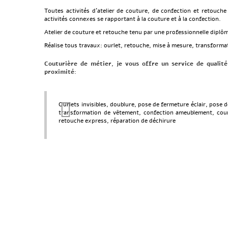
Toutes activités d’atelier de couture, de confection et retouche
activités connexes se rapportant à la couture et à la confection.
Atelier de couture et retouche tenu par une professionnelle diplô
Réalise tous travaux: ourlet, retouche, mise à mesure, transforma
Couturière de métier, je vous offre un service de qualit
proximité:
Ourlets invisibles,
doublure,
pose de fermeture éclair,
pose d
transformation de vêtement,
confection ameublement,
cou
retouche express,
réparation de déchirure