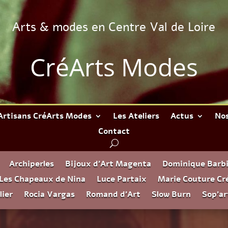
Arts & modes en Centre Val de Loire
CréArts Modes
Artisans CréArts Modes
Les Ateliers
Actus
Nos
Contact
Archiperles
Bijoux d’Art Magenta
Dominique Barbi
Les Chapeaux de Nina
Luce Partaix
Marie Couture Cr
lier
Rocia Vargas
Romand d’Art
Slow Burn
Sop’ar