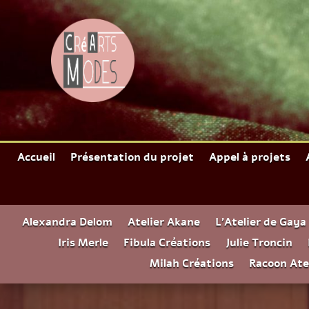
Accueil
Présentation du projet
Appel à projets
Alexandra Delom
Atelier Akane
L’Atelier de Gaya
Iris Merle
Fibula Créations
Julie Troncin
Milah Créations
Racoon Ate