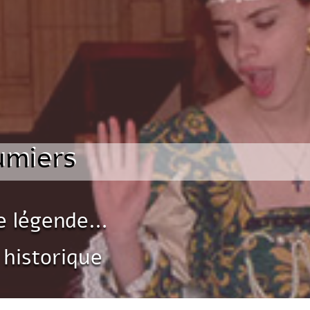
umiers
re légende…
 historique