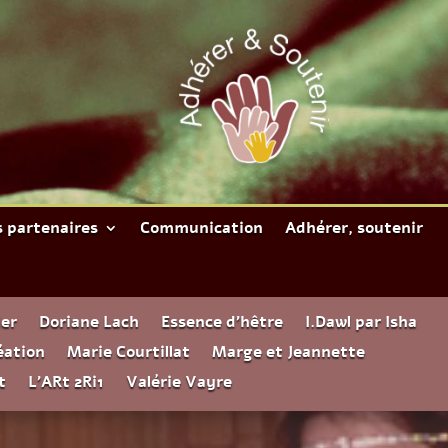
 partenaires
Communication
Adhérer, soutenir
er
Doriane Lach
Essence d’hêtre
I.Dawl par Isha
éation
Marie Courtillat
Marge et Jeannette
t
L’ARt 2Ri1
Valérie Vayre